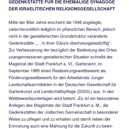
GEDENKSTÄTTE FÜR DIE EHEMALIGE SYNAGOGE
DER ISRAELITISCHEN RELIGIONSGESELLSCHAFT
Mitte der 80er Jahre erscheint die 1946 angelegte,
zwischenzeitlich lediglich im pflanzlichen Bereich, je­doch
nicht in der gestalterischen Grundstruktur veränderte
Gedenk­stätte „… in ihrer Gänze überholungs­bedürftig“.
Zur Verbesserung der bezüglich der Bedeutung des Ortes
unange­messenen gestalterischen Situation schreibt der
Magistrat der Stadt Frank­furt a. VI., Gartenamt, im
September 1985 einen Realisierungswettbewerb als
Förderungswettbewerb für den Arbeitskreis Junger
Landschaftsarchitek­ten in der Deutschen Gesellschaft für
Gartenkunst und Landschaftspflege (DGGL) aus. In den
Wettbewerbsunter­lagen wird betont: „Es ist ein besonde­res
Anliegen des Magistrats der Stadt Frankfurt a. M., die
Gedenkstätten der Jüdischen Gemeinschaft in besonderer
Weise zu pflegen und zu erhalten und damit neben der
Erinnerung auch eine Mahnung für die Zukunft zu bewir­