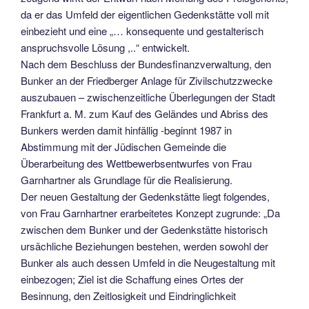
da er das Umfeld der eigentlichen Gedenkstätte voll mit
einbezieht und eine „… konse­quente und gestalterisch
anspruchs­volle Lösung ,..“ entwickelt.
Nach dem Beschluss der Bundesfinanzverwaltung, den
Bunker an der Friedberger Anlage für Zivilschutz­zwecke
auszubauen – zwischenzeitli­che Überlegungen der Stadt
Frankfurt a. M. zum Kauf des Geländes und Abriss des
Bunkers werden damit hinfällig -beginnt 1987 in
Abstimmung mit der Jüdischen Gemeinde die
Überarbeitung des Wettbewerbsentwurfes von Frau
Garnhartner als Grundlage für die Rea­lisierung.
Der neuen Gestaltung der Gedenk­stätte liegt folgendes,
von Frau Garn­hartner erarbeitetes Konzept zugrunde: „Da
zwischen dem Bun­ker und der Gedenkstätte historisch
ursächliche Beziehungen bestehen, werden sowohl der
Bunker als auch dessen Umfeld in die Neugestaltung mit
einbezogen; Ziel ist die Schaffung eines Ortes der
Besinnung, den Zeitlosigkeit und Eindringlichkeit