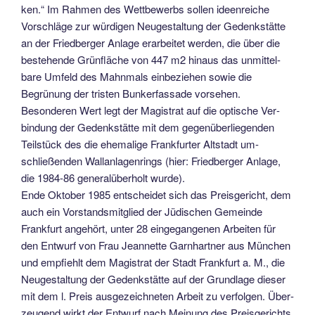
ken.“ Im Rahmen des Wettbewerbs sollen ideenreiche
Vorschläge zur wür­digen Neugestaltung der Gedenkstätte
an der Friedberger Anlage erarbeitet werden, die über die
bestehende Grün­fläche von 447 m2 hinaus das unmittel­
bare Umfeld des Mahnmals einbeziehen sowie die
Begrünung der tristen Bun­kerfassade vorsehen.
Besonderen Wert legt der Magistrat auf die optische Ver­
bindung der Gedenkstätte mit dem ge­genüberliegenden
Teilstück des die ehemalige Frankfurter Altstadt um­
schließenden Wallanlagenrings (hier: Friedberger Anlage,
die 1984-86 ge­neralüberholt wurde).
Ende Oktober 1985 entscheidet sich das Preisgericht, dem
auch ein Vorstandsmitglied der Jüdischen Ge­meinde
Frankfurt angehört, unter 28 eingegangenen Arbeiten für
den Ent­wurf von Frau Jeannette Garnhartner aus München
und empfiehlt dem Magi­strat der Stadt Frankfurt a. M., die
Neu­gestaltung der Gedenkstätte auf der Grundlage dieser
mit dem l. Preis aus­gezeichneten Arbeit zu verfolgen. Über­
zeugend wirkt der Entwurf nach Mei­nung des Preisgerichts,