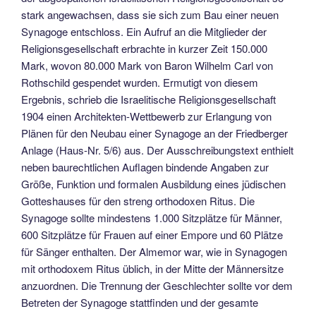
stark angewachsen, dass sie sich zum Bau einer neuen
Synagoge entschloss. Ein Aufruf an die Mitglie­der der
Religionsgesellschaft erbrachte in kurzer Zeit 150.000
Mark, wovon 80.000 Mark von Baron Wilhelm Carl von
Rothschild gespendet wurden. Ermutigt von diesem
Ergebnis, schrieb die Israelitische Religionsgesellschaft
1904 einen Architekten-Wettbewerb zur Erlangung von
Plänen für den Neu­bau einer Synagoge an der Friedberger
Anlage (Haus-Nr. 5/6) aus. Der Ausschreibungstext enthielt
neben bau­rechtlichen Auflagen bindende Anga­ben zur
Größe, Funktion und formalen Ausbildung eines jüdischen
Gotteshauses für den streng orthodoxen Ritus. Die
Synagoge sollte mindestens 1.000 Sitzplätze für Männer,
600 Sitzplätze für Frauen auf einer Empore und 60 Plätze
für Sänger enthalten. Der Almemor war, wie in Synagogen
mit ortho­doxem Ritus üblich, in der Mitte der Männersitze
anzuordnen. Die Trennung der Geschlechter sollte vor dem
Betre­ten der Synagoge stattfinden und der gesamte