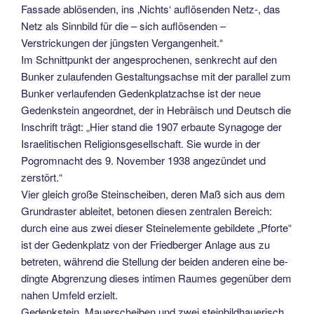
Fassade ablösen­den, ins ‚Nichts‘ auflösenden Netz-, das
Netz als Sinnbild für die – sich auflö­senden –
Verstrickungen der jüngsten Vergangenheit.“
Im Schnittpunkt der angesproche­nen, senkrecht auf den
Bunker zulau­fenden Gestaltungsachse mit der paral­lel zum
Bunker verlaufenden Ge­denkplatzachse ist der neue
Gedenkstein angeordnet, der in Hebräisch und Deutsch die
Inschrift trägt: „Hier stand die 1907 erbaute Synagoge der
Israeli­tischen Religionsgesellschaft. Sie wur­de in der
Pogromnacht des 9. November 1938 angezündet und
zerstört.“
Vier gleich große Steinscheiben, deren Maß sich aus dem
Grundraster ableitet, betonen diesen zentralen Be­reich:
durch eine aus zwei dieser Steinelemente gebildete „Pforte“
ist der Gedenkplatz von der Friedberger Anlage aus zu
betreten, während die Stellung der beiden anderen eine be­
dingte Abgrenzung dieses intimen Raumes gegenüber dem
nahen Umfeld erzielt.
Gedenkstein, Mauerscheiben und zwei steinbildhauerisch