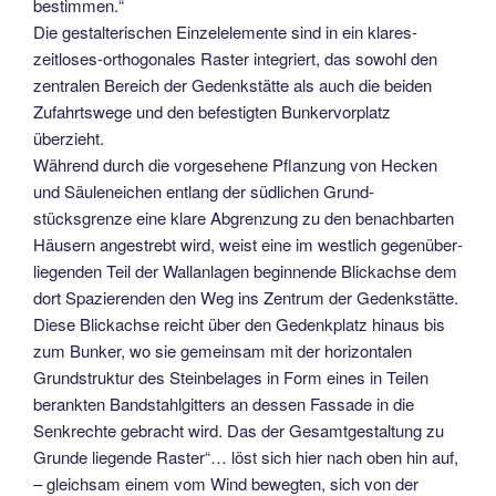
bestimmen.“
Die gestalterischen Einzelelemen­te sind in ein klares-
zeitloses-orthogonales Raster integriert, das sowohl den
zentralen Bereich der Gedenkstätte als auch die beiden
Zufahrtswege und den befestigten Bunkervorplatz
überzieht.
Während durch die vorgesehene Pflanzung von Hecken
und Säulen­eichen entlang der südlichen Grund­
stücksgrenze eine klare Abgrenzung zu den benachbarten
Häusern angestrebt wird, weist eine im westlich gegenüber­
liegenden Teil der Wallanlagen begin­nende Blickachse dem
dort Spazieren­den den Weg ins Zentrum der Ge­denkstätte.
Diese Blickachse reicht über den Gedenkplatz hinaus bis
zum Bunker, wo sie gemeinsam mit der hori­zontalen
Grundstruktur des Steinbela­ges in Form eines in Teilen
berankten Bandstahlgitters an dessen Fassade in die
Senkrechte gebracht wird. Das der Gesamtgestaltung zu
Grunde liegende Raster“… löst sich hier nach oben hin auf,
– gleichsam einem vom Wind be­wegten, sich von der