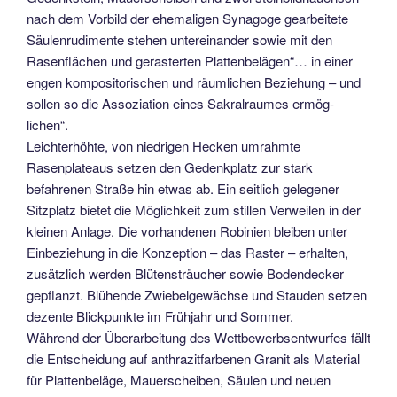
nach dem Vor­bild der ehemaligen Synagoge gearbei­tete
Säulenrudimente stehen unterein­ander sowie mit den
Rasenflächen und gerasterten Plattenbelägen“… in einer
engen kompositorischen und räumli­chen Beziehung – und
sollen so die Assoziation eines Sakralraumes ermög­
lichen“.
Leichterhöhte, von niedrigen Hecken umrahmte
Rasenplateaus setzen den Gedenkplatz zur stark
befahrenen Straße hin etwas ab. Ein seitlich gele­gener
Sitzplatz bietet die Möglichkeit zum stillen Verweilen in der
kleinen An­lage. Die vorhandenen Robinien bleiben unter
Einbeziehung in die Konzeption – das Raster – erhalten,
zusätzlich werden Blütensträucher sowie Bodendecker
gepflanzt. Blühende Zwiebelge­wächse und Stauden setzen
dezente Blickpunkte im Frühjahr und Sommer.
Während der Überarbeitung des Wettbewerbsentwurfes fällt
die Ent­scheidung auf anthrazitfarbenen Granit als Material
für Plattenbeläge, Mauer­scheiben, Säulen und neuen